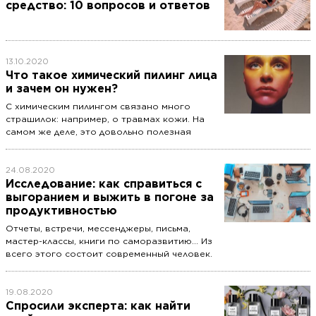
средство: 10 вопросов и ответов
13.10.2020
Что такое химический пилинг лица
и зачем он нужен?
С химическим пилингом связано много
страшилок: например, о травмах кожи. На
самом же деле, это довольно полезная
штука, при условии, что вы не назначаете
его себе самостоятельно. Разбираемся,
зачем нужен такой пилинг, в каких
24.08.2020
количествах, как он вообще работает и
Исследование: как справиться с
кому подходит.
выгоранием и выжить в погоне за
продуктивностью
Отчеты, встречи, мессенджеры, письма,
мастер-классы, книги по саморазвитию… Из
всего этого состоит современный человек.
Мы работаем по 12 часов в сутки, лепим
идеальное тело, заботимся об экологии,
поглощаем море информации, которой
19.08.2020
потом делимся с коллегами, друзьями,
Спросили эксперта: как найти