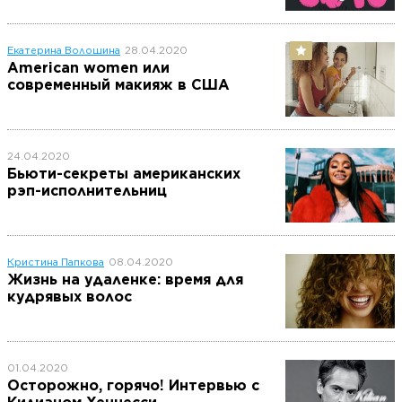
Екатерина Волошина
28.04.2020
American women или
современный макияж в США
24.04.2020
Бьюти-секреты американских
рэп-исполнительниц
Кристина Папкова
08.04.2020
Жизнь на удаленке: время для
кудрявых волос
01.04.2020
Осторожно, горячо! Интервью с