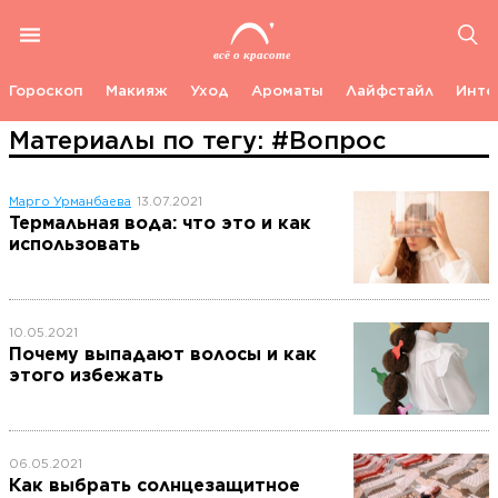
Гороскоп
Макияж
Уход
Ароматы
Лайфстайл
Инте
Материалы по тегу: #Вопрос
Марго Урманбаева
13.07.2021
Термальная вода: что это и как
использовать
10.05.2021
Почему выпадают волосы и как
этого избежать
06.05.2021
Как выбрать солнцезащитное