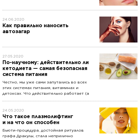
24.06.2020
Как правильно наносить
автозагар
27.05.2020
По-научному: действительно ли
кетодиета — самая безопасная
система питания
Честно, мы уже сами запутались во всех
этих системах питания, витаминах и
детоксах. Что действительно работает (а
что — нет), что можно и нельзя есть и как
вообще жить… Вот и решили разобраться
на уровне науки. В своей колонке биолог
24.05.2020
Анна Сологуб (@watamota) рассказывает
Что такое плазмолифтинг
просто о сложном. На очереди — кетодиета.
и на что он способен
Бьюти-процедура, достойная ритуалов
графа Дракулы, стала неприлично