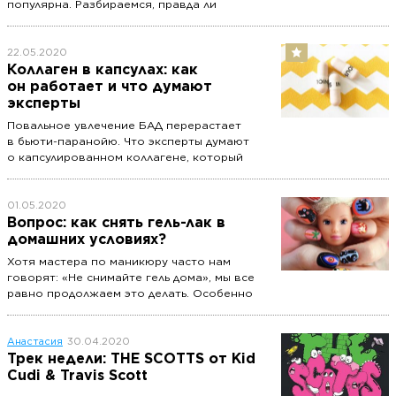
популярна. Разбираемся, правда ли
инъекции собственной крови помогают
стать моложе и есть ли тут подвох.
22.05.2020
Коллаген в капсулах: как
он работает и что думают
эксперты
Повальное увлечение БАД перерастает
в бьюти-паранойю. Что эксперты думают
о капсулированном коллагене, который
многие используют не только на лице,
но и принимают внутрь? Сейчас разберемся.
01.05.2020
Вопрос: как снять гель-лак в
домашних условиях?
Хотя мастера по маникюру часто нам
говорят: «Не снимайте гель дома», мы все
равно продолжаем это делать. Особенно
если возникла экстренная ситуация —
например, кусок покрытия откололся.
Реально ли все-таки снимать дома гель-лак
Анастасия
30.04.2020
так, чтобы ногти остались целы?
Трек недели: THE SCOTTS от Kid
Cudi & Travis Scott