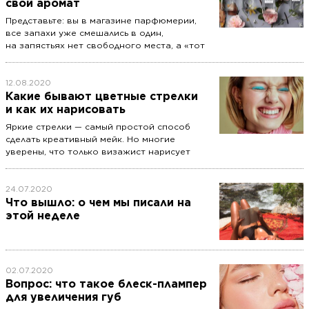
подписчиками, мало спим и ставим
свой аромат
эксперименты над здоровьем в надежде
Представьте: вы в магазине парфюмерии,
успеть еще больше. Наш автор Виктория
все запахи уже смешались в один,
Рипа тоже участвовала в гонке за
на запястьях нет свободного места, а «тот
продуктивностью, но, к счастью, здравый
самый» аромат так и не встретился. Как
смысл финишировал первым. Сегодня она
найти композицию, которая действительно
объяснит, почему личная эффективность
вам подходит, выясняем вместе с Варварой
12.08.2020
стала главным культом современности и как
Кулаевой, парфюмерным экспертом сети
Какие бывают цветные стрелки
распознать выгорание, пока оно не
Л'Этуаль.
и как их нарисовать
привело к депрессии.
Яркие стрелки — самый простой способ
сделать креативный мейк. Но многие
уверены, что только визажист нарисует
их красиво. На самом деле сделать цветные
стрелки легко (мы серьезно). Рассказываем
как.
24.07.2020
Что вышло: о чем мы писали на
этой неделе
02.07.2020
Вопрос: что такое блеск-плампер
для увеличения губ