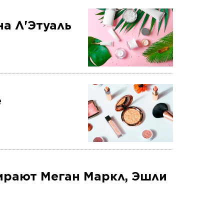
а Л'Этуаль
е
ирают Меган Маркл, Эшли