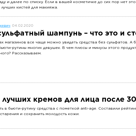
ду и далее по списку. Если в вашей косметичке до сих пор нет это
 лучших кистей для макияжа.
кевич
04.02.2020
сульфатный шампунь – что это и ст
ах магазинов все чаще можно увидеть средства без сульфатов. А
бьюти-рутины многих девушек. В чем плюсы и минусы этого продукт
ного? Рассказываем.
 лучших кремов для лица после 30
ть в бьюти-рутину средства с пометкой anti-age. Составили рейтин
старения и сохранить молодость кожи.