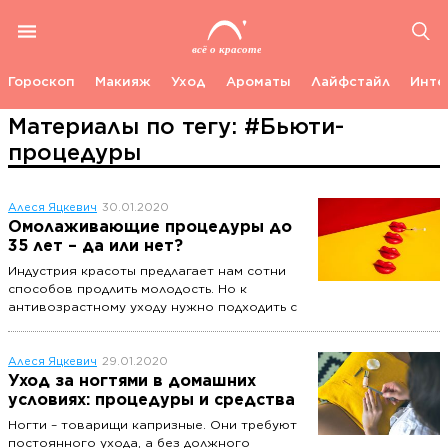
Гороскоп
Макияж
Уход
Ароматы
Лайфстайл
Инте
Материалы по тегу: #Бьюти-
процедуры
Алеся Яцкевич
30.01.2020
Омолаживающие процедуры до
35 лет – да или нет?
Индустрия красоты предлагает нам сотни
способов продлить молодость. Но к
антивозрастному уходу нужно подходить с
умом. Рассказываем, какие процедуры лучше
обходить стороной до 35 лет.
Алеся Яцкевич
29.01.2020
Уход за ногтями в домашних
условиях: процедуры и средства
Ногти – товарищи капризные. Они требуют
постоянного ухода, а без должного