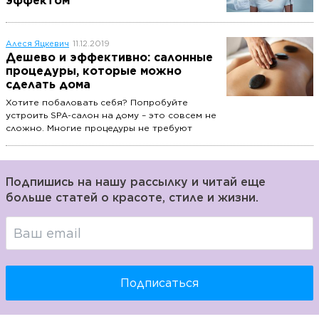
эффектом
Алеся Яцкевич
11.12.2019
Дешево и эффективно: салонные
процедуры, которые можно
сделать дома
Хотите побаловать себя? Попробуйте
устроить SPA-салон на дому – это совсем не
сложно. Многие процедуры не требуют
особых навыков или специального
оборудования. Вы не потратите много
времени и сил, сохраните бюджет, но при
этом отдохнете душой и телом.
Подпишись на нашу рассылку и читай еще
больше статей о красоте, стиле и жизни.
Подписаться