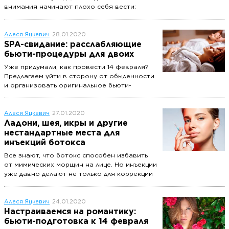
внимания начинают плохо себя вести:
расслаиваются, ломаются и со временем
становятся все тоньше и слабее. Многие
выбирают долговременное покрытие, и
Алеся Яцкевич
28.01.2020
проблема визуально решается. Но не стоит
SPA-свидание: расслабляющие
забывать о том, что ногти «устают» от гель-
бьюти-процедуры для двоих
лака – им необходим перерыв.
Уже придумали, как провести 14 февраля?
Рассказываем, как ухаживать за ногтями
Предлагаем уйти в сторону от обыденности
рук в домашних условиях.
и организовать оригинальное бьюти-
свидание. Главное – выбрать процедуру,
которая понравится не только вам, но и
ему.
Алеся Яцкевич
27.01.2020
Ладони, шея, икры и другие
нестандартные места для
инъекций ботокса
Все знают, что ботокс способен избавить
от мимических морщин на лице. Но инъекции
уже давно делают не только для коррекции
возрастных изменений. Рассказываем, куда
и зачем колют препараты ботулотоксина.
Алеся Яцкевич
24.01.2020
Настраиваемся на романтику:
бьюти-подготовка к 14 февраля