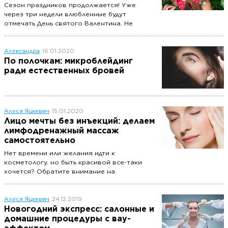
Сезон праздников продолжается! Уже
через три недели влюбленные будут
отмечать День святого Валентина. Не
важно, есть у вас вторая половинка или вы
находитесь в поисках – в этот день хочется
выглядеть на все сто. Рассказываем, какие
Александра
16.01.2020
процедуры можно сделать в преддверии 14
По полочкам: микроблейдинг
февраля, чтобы приковывать к себе
ради естественных бровей
восхищенные взгляды.
Алеся Яцкевич
15.01.2020
Лицо мечты без инъекций: делаем
лимфодренажный массаж
самостоятельно
Нет времени или желания идти к
косметологу, но быть красивой все-таки
хочется? Обратите внимание на
лимфодренажный массаж – один из
наиболее эффективных способов
смоделировать лицо без «уколов красоты».
Алеся Яцкевич
24.12.2019
Рассказываем, как овладеть этой техникой
Новогодний экспресс: салонные и
массажа в домашних условиях.
домашние процедуры с вау-