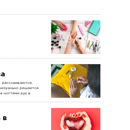
ва
: расслаиваются,
визуально решается.
а ногтями рук в
 в