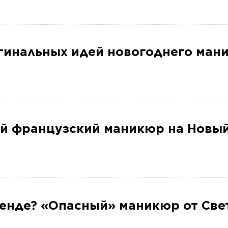
игинальных идей новогоднего ман
ий французский маникюр на Новый
ренде? «Опасный» маникюр от Све