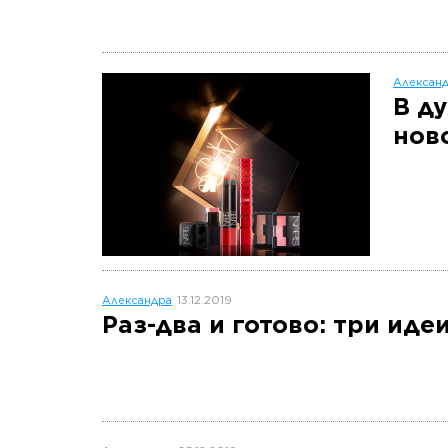
Алексан
В д
нов
Александра
13.12.2019
Раз-два и готово: три ид