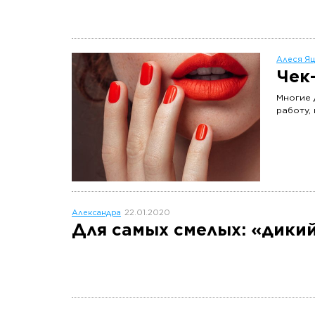
Алеся Яц
Чек
Многие 
работу,
Александра
22.01.2020
Для самых смелых: «дики