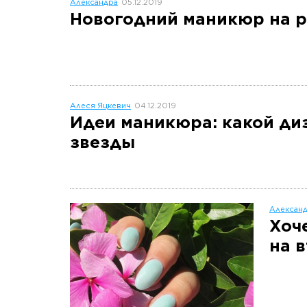
Александра
05.12.2019
Новогодний маникюр на р
Алеся Яцкевич
04.12.2019
Идеи маникюра: какой ди
звезды
Алексан
Хоч
на 