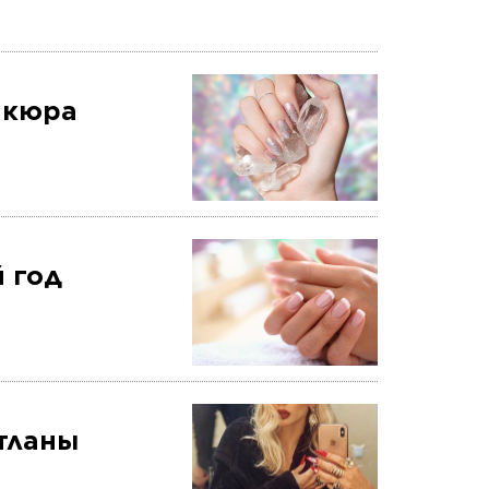
икюра
 год
тланы