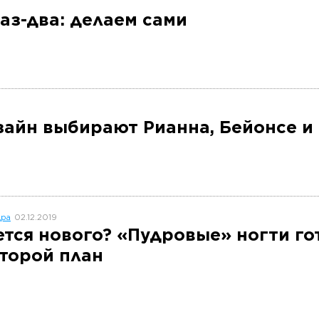
аз-два: делаем сами
зайн выбирают Рианна, Бейонсе и
дра
02.12.2019
ется нового? «Пудровые» ногти го
второй план