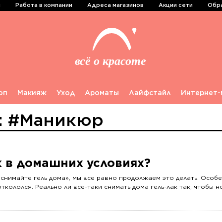
и
Работа в компании
Адреса магазинов
Акции сети
Обра
оп
Макияж
Уход
Ароматы
Лайфстайл
Интернет-
у: #Маникюр
к в домашних условиях?
 снимайте гель дома», мы все равно продолжаем это делать. Особ
кололся. Реально ли все-таки снимать дома гель-лак так, чтобы н