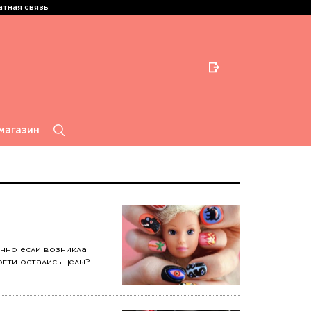
тная связь
магазин
енно если возникла
огти остались целы?