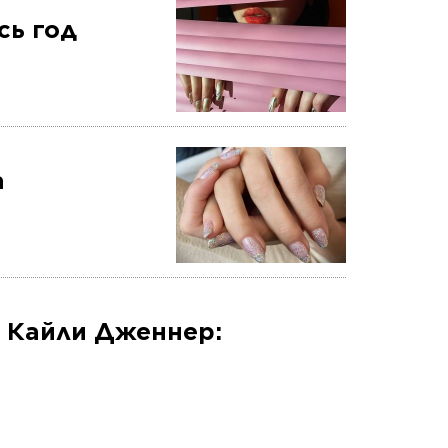
сь год
а
к Кайли Дженнер: