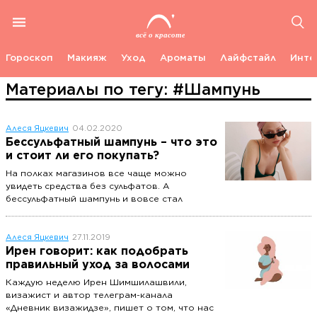
Гороскоп
Макияж
Уход
Ароматы
Лайфстайл
Инте
Материалы по тегу: #Шампунь
Алеся Яцкевич
04.02.2020
Бессульфатный шампунь – что это
и стоит ли его покупать?
На полках магазинов все чаще можно
увидеть средства без сульфатов. А
бессульфатный шампунь и вовсе стал
неотъемлемой частью бьюти-рутины многих
девушек. В чем плюсы и минусы этого
продукта? Чем шампунь с отметкой «SLS
Алеся Яцкевич
27.11.2019
free» отличается от обычного?
Ирен говорит: как подобрать
Рассказываем.
правильный уход за волосами
Каждую неделю Ирен Шимшилашвили,
визажист и автор телеграм-канала
«Дневник визажидзе», пишет о том, что нас