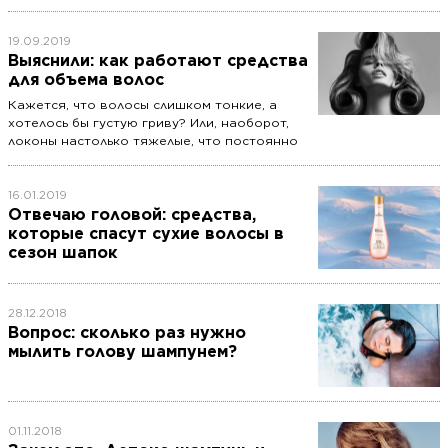
больше всего волнует или удивляет в бьюти-
мире. Сегодня Ирен развеет мифы об уходе
за волосами и расскажет, как собрать свой
19.09.2019
идеальный набор средств.
Выяснили: как работают средства
для объема волос
Кажется, что волосы слишком тонкие, а
хотелось бы густую гриву? Или, наоборот,
локоны настолько тяжелые, что постоянно
висят, неизбежно поддаваясь гравитации?
Вместе с экспертами разбираемся, как на
самом деле работают шампуни,
16.01.2019
кондиционеры и укладочные средства для
Отвечаю головой: средства,
объема.
которые спасут сухие волосы в
сезон шапок
28.12.2018
Вопрос: сколько раз нужно
мылить голову шампунем?
01.11.2018