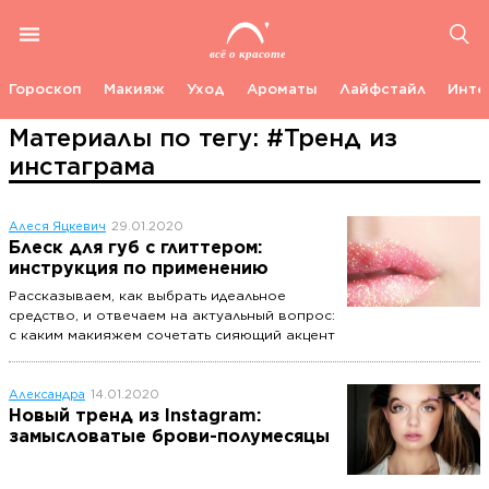
Гороскоп
Макияж
Уход
Ароматы
Лайфстайл
Инте
Материалы по тегу: #Тренд из
инстаграма
Алеся Яцкевич
29.01.2020
Блеск для губ с глиттером:
инструкция по применению
Рассказываем, как выбрать идеальное
средство, и отвечаем на актуальный вопрос:
с каким макияжем сочетать сияющий акцент
на губах?
Александра
14.01.2020
Новый тренд из Instagram:
замысловатые брови-полумесяцы