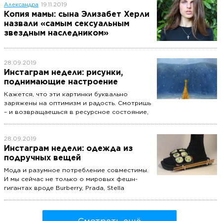
Александра
19.11.2019
Копия мамы: сына Элизабет Херли
назвали «самым сексуальным
звездным наследником»
28.09.2019
Инстаграм недели: рисунки,
поднимающие настроение
Кажется, что эти картинки буквально
заряжены на оптимизм и радость. Смотришь
– и возвращаешься в ресурсное состояние,
будто внутри зажгли лампу с уютным
абажуром.
28.09.2019
Инстаграм недели: одежда из
подручных вещей
Мода и разумное потребление совместимы.
И мы сейчас не только о мировых фешн-
гигантах вроде Burberry, Prada, Stella
McCartney, которые переводят свое
производство в экологичное русло.
Посмотрите на инстаграм дизайнера Николь