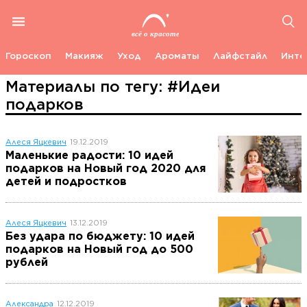
Гороскоп
Макияж
Уход
Ароматы
Лайфстайл
Инте
Материалы по тегу: #Идеи
подарков
Алеся Яцкевич
19.12.2019
Маленькие радости: 10 идей
подарков на Новый год 2020 для
детей и подростков
Алеся Яцкевич
13.12.2019
Без удара по бюджету: 10 идей
подарков на Новый год до 500
рублей
Александра
12.12.2019