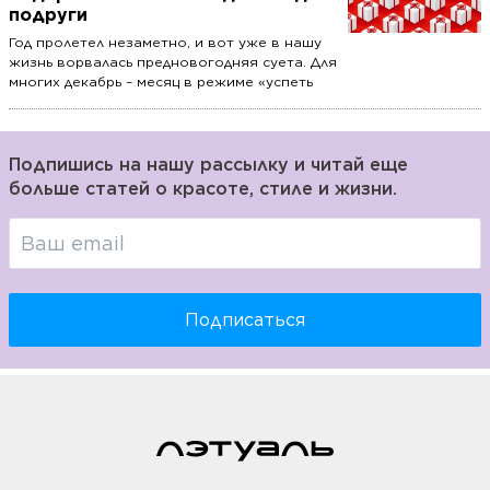
подруги
Год пролетел незаметно, и вот уже в нашу
жизнь ворвалась предновогодняя суета. Для
многих декабрь – месяц в режиме «успеть
всё», поэтому лучше заранее позаботиться
о покупке подарков для близких.
Подпишись на нашу рассылку и читай еще
больше статей о красоте, стиле и жизни.
Подписаться