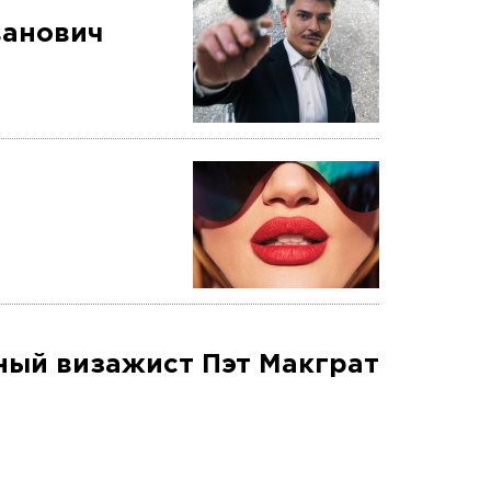
ванович
дный визажист Пэт Макграт