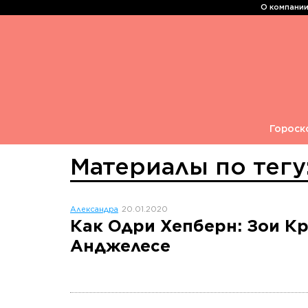
О компани
Гороск
Материалы по тег
Александра
20.01.2020
Как Одри Хепберн: Зои Кр
Анджелесе