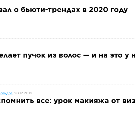
ал о бьюти-трендах в 2020 году
лает пучок из волос — и на это у 
сандра
20.12.2019
спомнить все: урок макияжа от в