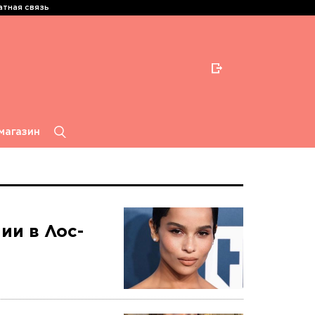
тная связь
магазин
ии в Лос-