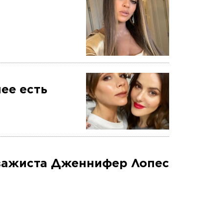
нее есть
изажиста Дженнифер Лопес