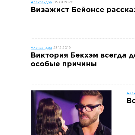
Александра
05.01.2020
Визажист Бейонсе рассказ
Александра
23.12.2019
Виктория Бекхэм всегда де
особые причины
Алек
В