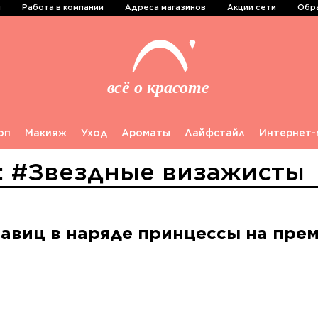
и
Работа в компании
Адреса магазинов
Акции сети
Обра
оп
Макияж
Уход
Ароматы
Лайфстайл
Интернет-
у: #Звездные визажисты
авиц в наряде принцессы на прем