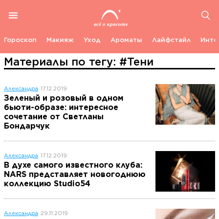
Гороскоп
Макияж
Уход
Ароматы
Лайфстайл
Инте
Материалы по тегу: #Тени
Александра
17.12.2019
Зеленый и розовый в одном
бьюти-образе: интересное
сочетание от Светланы
Бондарчук
Александра
17.12.2019
В духе самого известного клуба:
NARS представляет новогоднюю
коллекцию Studio54
Александра
29.11.2019