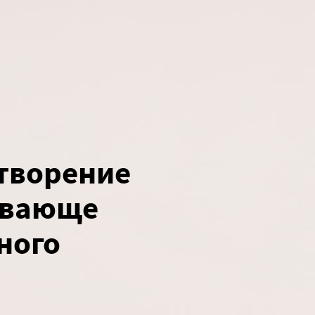
творение
рывающе
ного